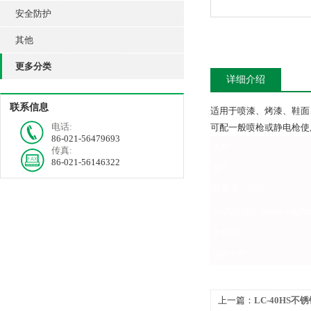
安全防护
其他
更多分类
详细介绍
联系信息
适用于喷漆、烤漆、鞋面
电话:
可配一般喷枪或静电枪使
86-021-56479693
名称
传真:
86-021-56146322
型号
容量 升（加仑）
zui高使用压力Mpa（kgf/c
涂料出口
搅拌方式
上一篇：
LC-40HS