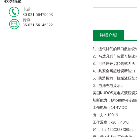
联系信息
电话:
86-021-56479693
传真:
86-021-56146322
详细介绍
1、进气排气的风口散热设
2、马达具刹车装置可快速
3、可快速开启扣钩式刀头，
4、具安全阀超过切断能力
5、防滑握柄，机械液压复
6、电池充电提示。
美国KUDOS充电式液压切刀
切断能力：Ø45mm钢芯铝
工作电压：14.4V DC
出 力：100kN
工作温度：-20 ~ 40°C
尺 寸：425X328X89mm