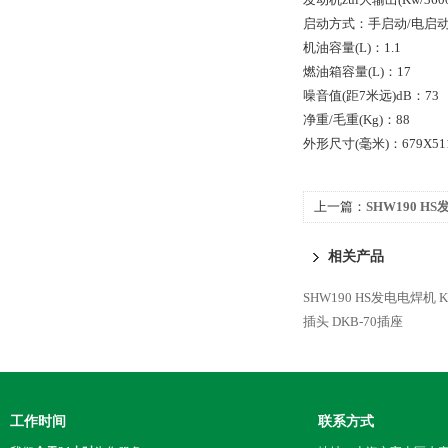
启动方式：手启动/电启动(
机油容量(L)：1.1
燃油箱容量(L)：17
噪音值(距7米远)dB：73
净重/毛重(Kg)：88
外形尺寸(毫米)：679X511
上一篇：
SHW190 H
相关产品
SHW190 HS发电电焊机
插头
DKB-70插座
工作时间
联系方式