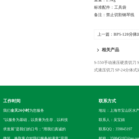
标准配件：工具袋
备注：禁止切割钢琴线
上一篇：
BPS-120分
相关产品
S-550手动液压硬质切刀
式液压切刀
SP-24分体
工作时间
联系方式
我们
全天24小时
为您服务
地址：上海市宝山区水产西
“以服务为基础，以质量为生存，以科技
联系人：吴宝娟
求发展”是我们的口号；“用我们真诚的
联系QQ：359845197
微笑，换取客户对我们服务的满意”是我
邮箱：359845197@qq.co