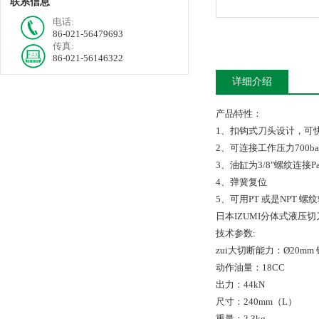
联系信息
电话:
86-021-56479693
传真:
86-021-56146322
详细介绍
产品特性：
1、扣钩式刀头设计，可
2、可连接工作压力700
3、油缸为3/8"螺纹连接P
4、弹簧复位
5、可用PT 或是NPT 螺
日本IZUMI分体式液压切刀
技术参数:
zui大切断能力：Ø20mm
动作油量：18CC
出力：44kN
尺寸：240mm（L）
重量：2.3kg