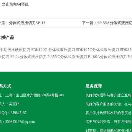
：禁止切割钢琴线
一篇：
分体式液压切刀SP-32
下一篇：
SP-55A分体式液压
相关产品
50手动液压硬质切刀
SDK120C 分体式液压切刀
SDK105C分体式液压切刀
SDK8
压切刀
SP-24分体式液压切刀
P-85YC分体式液压切刀
P-100A分体式液压切刀
P
系方式
服务保障
址：上海市宝山区水产西路680弄4号楼509
良好的沟通和与客户建立互相
系人：吴宝娟
良好的客户服务的关键。在与
QQ：359845197
客户保持热情和友好的态度是
：359845197@qq.com
需要与我们交流，当客户找到
到重视，得到帮助和解决问题