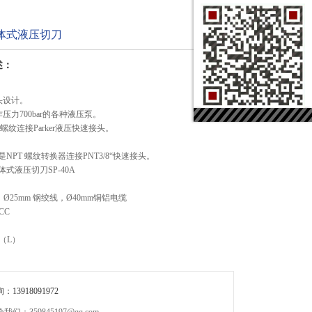
A分体式液压切刀
述：
头设计。
压力700bar的各种液压泵。
“螺纹连接Parker液压快速接头。
是NPT 螺纹转换器连接PNT3/8“快速接头。
体式液压切刀SP-40A
Ø25mm 钢绞线，Ø40mm铜铝电缆
CC
m（L）
13918091972