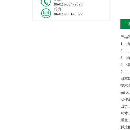
86-021-56479693
传真:
86-021-56146322
产品
1、
2、
3、油
4、
5、可
日本I
技术
zui
动作油
出力：
尺寸：
重量：
标准