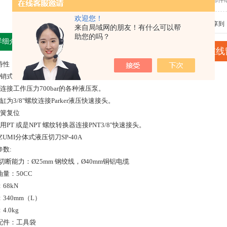
发邮件给我
欢迎您！
分享到
来自局域网的朋友！有什么可以帮
助您的吗？
详细介绍
在线
特性：
插销式刀头设计。
可连接工作压力700bar的各种液压泵。
缸为3/8"螺纹连接Parker液压快速接头。
弹簧复位
用PT 或是NPT 螺纹转换器连接PNT3/8"快速接头。
ZUMI分体式液压切刀SP-40A
参数:
大切断能力：Ø25mm 钢绞线，Ø40mm铜铝电缆
量：50CC
68kN
340mm（L）
4.0kg
配件：工具袋