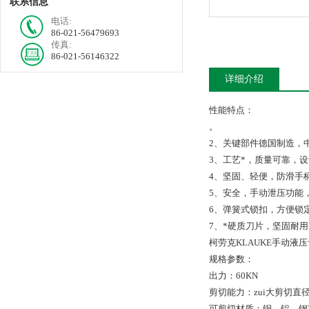
联系信息
电话:
86-021-56479693
传真:
86-021-56146322
详细介绍
性能特点：
。
2、关键部件德国制造，
3、工艺*，质量可靠，
4、坚固、轻便，防滑手
5、安全，手动泄压功能
6、弹簧式锁扣，方便锁
7、*硬质刀片，坚固耐用
柯劳克KLAUKE手动液压切
规格参数：
出力：60KN
剪切能力：zui大剪切直径
可剪切材质：铜、铝、钢