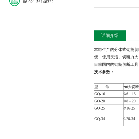
86-021-56146322
详细介绍
本司生产的分体式钢筋切
便、使用灵活、切断力大
目前国内的钢筋切断工具
技术参数：
型 号
zui大切
GQ-16
Φ6－16
GQ-20
Φ8－20
GQ-25
Φ16-25
GQ-34
Φ20-34