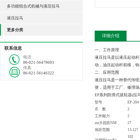
多功能组合式机械与液压拉马
液压拉马
更多分类
详细介绍
联系信息
一、工作原理
电话:
液压拉马是以液压起动杆
86-021-56479693
动，油压起动杆前移，钩
传真:
二、应用范围
86-021-56146322
液压拉马是一种替代传统
便，适用于工厂、修理场
EP系列防滑式拔轮器(拉
型号
EP-204
爪 数
2
工作能力
2
zui大扭距NM
27
张距范围
13-127
102