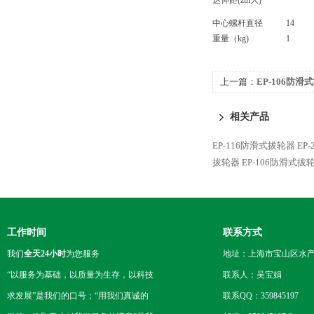
达伸距(zui大)
中心螺杆直径
14
重量（kg)
1
上一篇：
EP-106防滑
相关产品
EP-116防滑式拔轮器
EP
拔轮器
EP-106防滑式拔
工作时间
联系方式
我们
全天24小时
为您服务
地址：上海市宝山区水产西
“以服务为基础，以质量为生存，以科技
联系人：吴宝娟
求发展”是我们的口号；“用我们真诚的
联系QQ：359845197