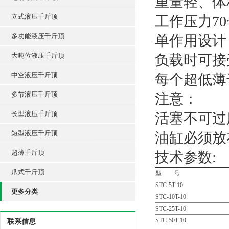
重量轻、体
立式液压千斤顶
工作压力70~
多功能液压千斤顶
单作用设计
大吨位液压千斤顶
负载时可接受
中空液压千斤顶
每个超低薄
多节液压千斤顶
注意：
长型液压千斤顶
活塞不可过
短型液压千斤顶
油缸必须放
超薄千斤顶
技术参数:
爪式千斤顶
型 号
STC-5T-10
更多分类
STC-10T-10
STC-25T-10
STC-50T-10
联系信息