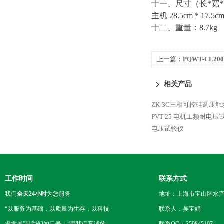
十一、尺寸（长*宽*高）：外
主机 28.5cm * 17.5cm
十二、重量：8.7kg
上一篇：
PQWT-CL2
相关产品
ZK-3C三相可控硅调压触
PVT-25 电机工频耐电压
电压试验仪
工作时间
联系方式
我们
全天24小时
为您服务
地址：上海市宝山区水产西
“以服务为基础，以质量为生存，以科技
联系人：吴宝娟