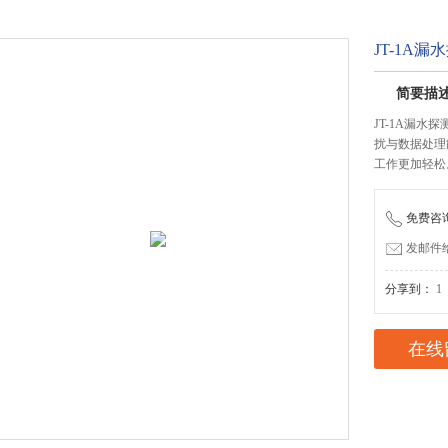
JT-1A漏
简要描
JT-1A漏
扰与数据处理
工作更加轻松
免费咨询：
发邮件给我
分享到：
1
在线