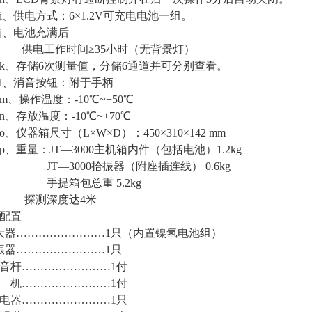
供电方式：6×1.2V可充电电池一组。
、电池充满后
电工作时间≥35小时（无背景灯）
存储6次测量值，分储6通道并可分别查看。
、消音按钮：附于手柄
操作温度：-10℃~+50℃
存放温度：-10℃~+70℃
仪器箱尺寸（L×W×D）：450×310×142 mm
重量：JT—3000主机箱内件（包括电池）1.2kg
—3000拾振器（附座插连线） 0.6kg
提箱包总重 5.2kg
测深度达4米
配置
器……………………1只（内置镍氢电池组）
器……………………1只
音杆……………………1付
 机……………………1付
电器……………………1只