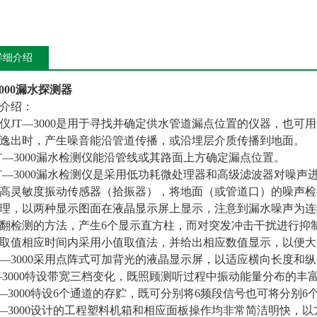
详细介绍
-3000漏水探测器
介绍：
仪JT—3000是用于寻找并确定供水管道漏点位置的仪器，也
逸出时，产生噪音能沿管道传播，或沿埋层介质传播到地面。
—3000漏水检测仪能沿管线或其路面上方确定漏点位置。
—3000漏水检测仪是采用低功耗微处理器和高级滤波器对噪声
高灵敏度振动传感器（拾振器），将地面（或管道口）的噪声检
理，以两种显示图面在液晶显示屏上显示，注意到漏水噪声为连
翻检测的方法，产生6个显示直方柱，而对突发冲击干扰进行抑
取值相应时间内采用小值取值法，并给出相应数值显示，以便大
—3000采用点阵式可加背光的液晶显示屏，以适应横向长度和
—3000特设带宽三档变化，既照顾测听过程中振动能量分布的
—3000特设6个通道的存贮，既可分别将6频段信号也可将分别
—3000设计的工程塑料机箱和相应面板操作均非常简洁明快，