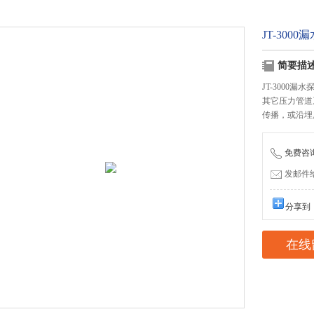
JT-300
简要描
JT-300
其它压力管道
传播，或沿埋
免费咨询：
发邮件给我
分享到
在线