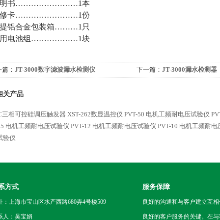
明书……………………1本
修卡……………………1份
提铝合金包装箱………1只
用电池组………………1块
一篇：
JT-3000数字滤波漏水检测仪
下一篇：
JT-3000漏水检测器
相关产品
-3C三相可控硅调压触发器
XST-262数显温控仪
PVT-50 电机工频耐电压试验仪
P
-25 电机工频耐电压试验仪
PVT-12 电机工频耐电压试验仪
PVT-10 电机工频耐
试验仪
系方式
服务保障
址：上海市宝山区水产西路680弄4号楼509
良好的沟通和与客户建立互相
系人：吴宝娟
良好的客户服务的关键。在与