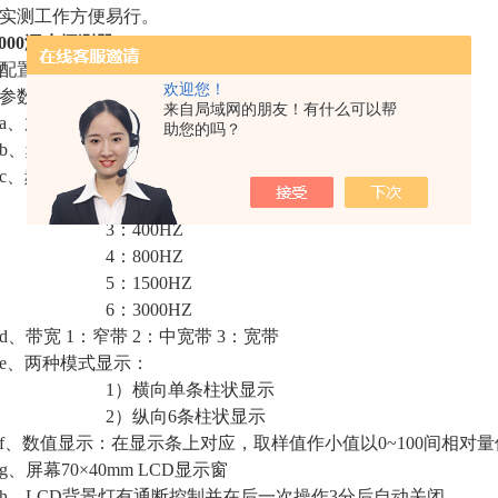
实测工作方便易行。
-3000漏水探测器
配置：
欢迎您！
参数
来自局域网的朋友！有什么可以帮
放大倍数 100dB内可调
助您的吗？
频率分析宽度 70~4000HZ范围，近5个倍频程，三种带宽。
频率分档 1：100HZ（中心频率）
：200HZ
：400HZ
：800HZ
：1500HZ
：3000HZ
带宽 1：窄带 2：中宽带 3：宽带
、两种模式显示：
）横向单条柱状显示
）纵向6条柱状显示
数值显示：在显示条上对应，取样值作小值以0~100间相对量
屏幕70×40mm LCD显示窗
LCD背景灯有通断控制并在后一次操作3分后自动关闭。