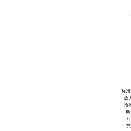
i、
j
供
k、
l
m、
n、
o、
p、
JT
手
探
标准
放大
拾振
听
耳
充