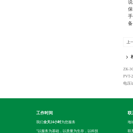
说
保
手
备
上
ZK
PVT
电压
工作时间
联
我们
全天24小时
为您服务
地
“以服务为基础，以质量为生存，以科技
联