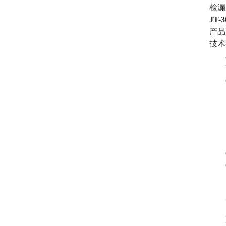
检漏
JT
产品
技术
a、
b、
c、
2
3
4
5
6
d、
e
1
2
f、
g、
h、