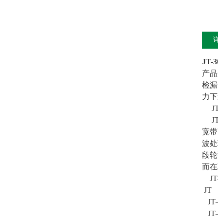
JT
产品
检漏
力下
JT
JT
宽带
波处
段轮
而在
JT
JT
JT
JT