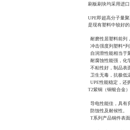
刷板刷块均采用进口U
UPE即超高分子量
是现有塑料中较好的
耐磨性居塑料前列，
冲击强度列塑料*列
自润滑性能相当于
耐腐蚀性能强，化
不粘性好，制品表
卫生无毒，抗极低温
UPE性能稳定，还
T2紫铜（铜银合金
导电性能佳，具有
防蚀性及耐候性。
T系列产品铜件表