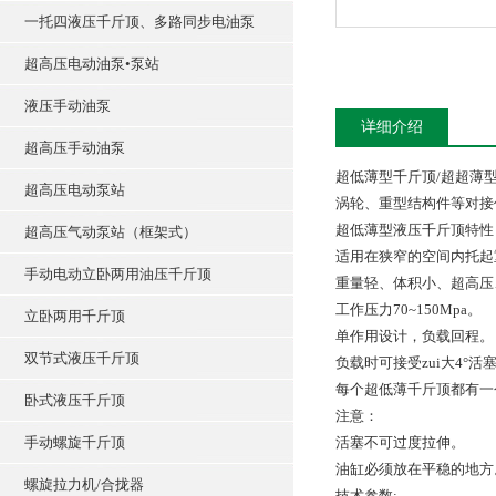
一托四液压千斤顶、多路同步电油泵
超高压电动油泵•泵站
液压手动油泵
详细介绍
超高压手动油泵
超低薄型千斤顶/超超薄
超高压电动泵站
涡轮、重型结构件等对接
超低薄型液压千斤顶特
超高压气动泵站（框架式）
适用在狭窄的空间内托
手动电动立卧两用油压千斤顶
重量轻、体积小、超高
工作压力70~150Mpa。
立卧两用千斤顶
单作用设计，负载回程
双节式液压千斤顶
负载时可接受zui大4°活
每个超低薄千斤顶都有一个
卧式液压千斤顶
注意：
手动螺旋千斤顶
活塞不可过度拉伸。
油缸必须放在平稳的地
螺旋拉力机/合拢器
技术参数: