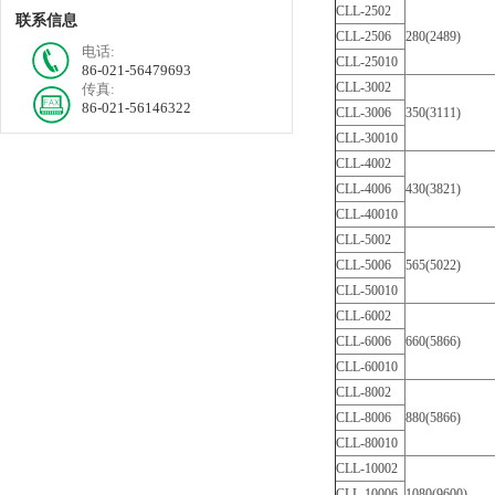
CLL-2502
联系信息
CLL-2506
280(2489)
电话:
CLL-25010
86-021-56479693
CLL-3002
传真:
86-021-56146322
CLL-3006
350(3111)
CLL-30010
CLL-4002
CLL-4006
430(3821)
CLL-40010
CLL-5002
CLL-5006
565(5022)
CLL-50010
CLL-6002
CLL-6006
660(5866)
CLL-60010
CLL-8002
CLL-8006
880(5866)
CLL-80010
CLL-10002
CLL-10006
1080(9600)