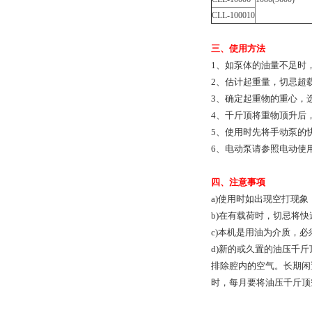
CLL-100010
三、使用方法
1、如泵体的油量不足时
2、估计起重量，切忌超
3、确定起重物的重心，
4、千斤顶将重物顶升后
5、使用时先将手动泵的
6、电动泵请参照电动使
四、注意事项
a)使用时如出现空打现
b)在有载荷时，切忌将
c)本机是用油为介质，
d)新的或久置的油压千
排除腔内的空气。长期闲
时，每月要将油压千斤顶空