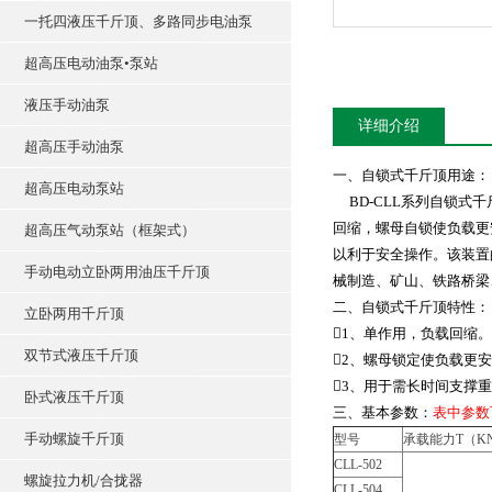
一托四液压千斤顶、多路同步电油泵
超高压电动油泵•泵站
液压手动油泵
详细介绍
超高压手动油泵
一、自锁式千斤顶用途：
超高压电动泵站
BD-CLL系列自锁式
回缩，螺母自锁使负载更
超高压气动泵站（框架式）
以利于安全操作。该装置
手动电动立卧两用油压千斤顶
械制造、矿山、铁路桥梁
二、自锁式千斤顶特性：
立卧两用千斤顶
1、单作用，负载回缩。
双节式液压千斤顶
2、螺母锁定使负载更
3、用于需长时间支撑
卧式液压千斤顶
三、基本参数：
表中参数
手动螺旋千斤顶
型号
承载能力T（K
CLL-502
螺旋拉力机/合拢器
CLL-504