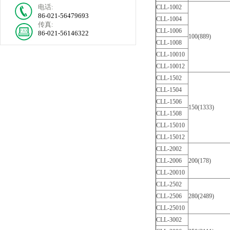
电话:
CLL-1002
86-021-56479693
CLL-1004
传真:
CLL-1006
86-021-56146322
100(889)
CLL-1008
CLL-10010
CLL-10012
CLL-1502
CLL-1504
CLL-1506
150(1333)
CLL-1508
CLL-15010
CLL-15012
CLL-2002
CLL-2006
200(178)
CLL-20010
CLL-2502
CLL-2506
280(2489)
CLL-25010
CLL-3002