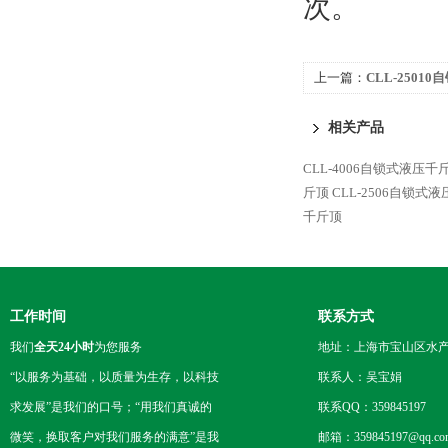
次。
上一篇：
CLL-2501
相关产品
CLL-4006自锁式液压千
斤顶
CLL-2506自锁式
千斤顶
工作时间
联系方式
我们
全天24小时
为您服务
地址：上海市宝山区水产西
“以服务为基础，以质量为生存，以科技
联系人：吴宝娟
求发展”是我们的口号；“用我们真诚的
联系QQ：359845197
微笑，换取客户对我们服务的满意”是我
邮箱：359845197@qq.co