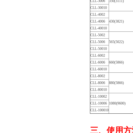
CLL-3006
350(3111)
CLL-30010
CLL-4002
CLL-4006
430(3821)
CLL-40010
CLL-5002
CLL-5006
565(5022)
CLL-50010
CLL-6002
CLL-6006
660(5866)
CLL-60010
CLL-8002
CLL-8006
880(5866)
CLL-80010
CLL-10002
CLL-10006
1080(9600)
CLL-100010
三、使用方