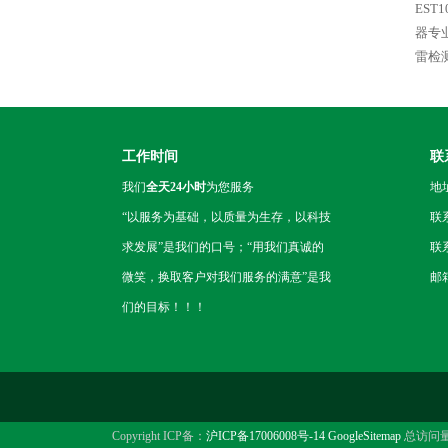
EST
器专
雷检
工作时间
联
我们
全天24小时
为您服务
地
“以服务为基础，以质量为生存，以科技
联
求发展”是我们的口号；“用我们真诚的
联系
微笑，换取客户对我们服务的满意”是我
邮箱
们的目标！！！
Copyright ICP备：
沪ICP备17006008号-14
GoogleSitemap
总访问