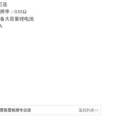
率可选
率：0.01Ω
，具备大容量锂电池
A
雷装置检测专业设
返回列表>>