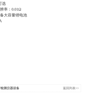
率可选
率：0.01Ω
，具备大容量锂电池
A
雷检测仪器设备
返回列表>>