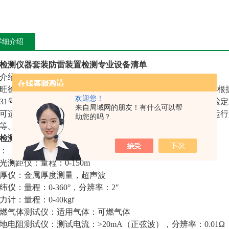
详细介绍
检测仪器套装防雷装置检测专业设备清单
介绍：
旺徐电气有限公司提供
防雷装置检测设备--静电电位测试仪
，根
欢迎您！
31号）要求配置，符合标准。可满足国家法定计量检定机构检
来自局域网的朋友！有什么可以帮
可适用于用于避雷装置检测、防雷工程验收检测、过压器件运行
助您的吗？
等。
检测仪器套装防雷装置检测专业设备清单
：
 激光测距仪：量程：0-150m
 测厚仪：金属厚度测量，超声波
 经纬仪：量程：0-360°，分辨率：2″
拉力计：量程：0-40kgf
 可燃气体测试仪：适用气体：可燃气体
 接地电阻测试仪：测试电流：>20mA（正弦波），分辨率：0.01Ω