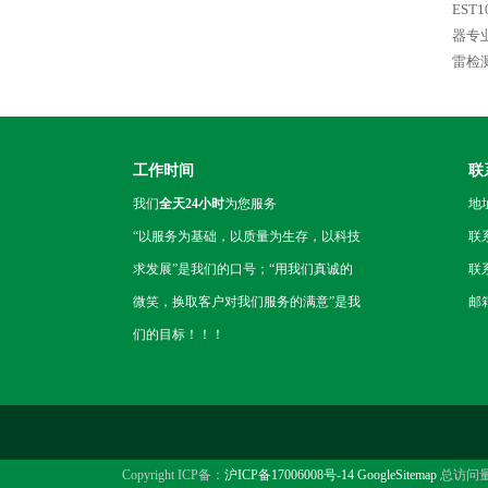
EST
器专
雷检
工作时间
联
我们
全天24小时
为您服务
地
“以服务为基础，以质量为生存，以科技
联
求发展”是我们的口号；“用我们真诚的
联系
微笑，换取客户对我们服务的满意”是我
邮箱
们的目标！！！
Copyright ICP备：
沪ICP备17006008号-14
GoogleSitemap
总访问