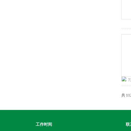
共 1
工作时间
联