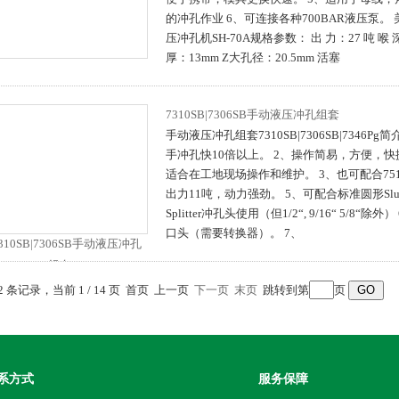
的冲孔作业 6、可连接各种700BAR液压泵。 
压冲孔机SH-70A规格参数： 出 力：27 吨 喉 
厚：13mm Z大孔径：20.5mm 活塞
7310SB|7306SB手动液压冲孔组套
手动液压冲孔组套7310SB|7306SB|7346P
手冲孔快10倍以上。 2、操作简易，方便，
适合在工地现场操作和维护。 3、也可配合751
出力11吨，动力强劲。 5、可配合标准圆形Slug-Bu
Splitter冲孔头使用（但1/2“, 9/16“ 5/8
口头（需要转换器）。 7、
12 条记录，当前 1 / 14 页 首页 上一页
下一页
末页
跳转到第
页
系方式
服务保障