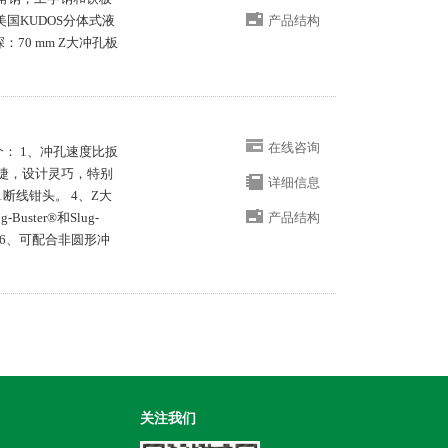
美国KUDOS分体式液
产品结构
深：70 mm Z大冲孔板
在线咨询
g简介： 1、冲孔速度比扳
快捷，设计灵巧，特别
详细信息
断线钳头。 4、Z大
ster®和Slug-
产品结构
“除外） 6、可配合非圆形冲
关注我们