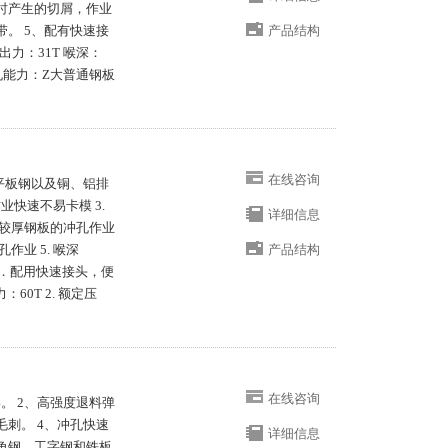
时产生的切屑，作业
带。 5、配有快速接
产品结构
出力：31T 喉深：
m 冲孔能力：Z大普通钢板
在线咨询
、平板钢以及铜、铝排
业快速不易卡模 3.
详细信息
较厚钢板的冲孔作业
作业 5. 喉深
产品结构
6．配用快速接头，便
：60T 2. 额定压
在线咨询
。 2、高强度退料弹
毛刺。 4、冲孔快速
详细信息
角钢，工字钢和铁板