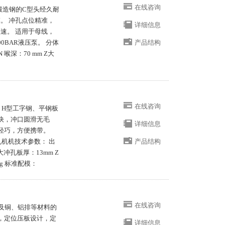
在线咨询
度锻造钢的C型头经久耐
。 冲孔点位精准，
详细信息
速。 适用于母线，
0BAR液压泵。 分体
产品结构
 喉深：70 mm Z大
在线咨询
钢、H型工字钢、平钢板
快，冲口圆滑无毛
详细信息
轻巧，方便携带。
孔机机技术参数： 出
产品结构
Z大冲孔板厚：13mm Z
kg 标准配模：
在线咨询
、及铜、铝排等材料的
，定位压板设计，定
详细信息