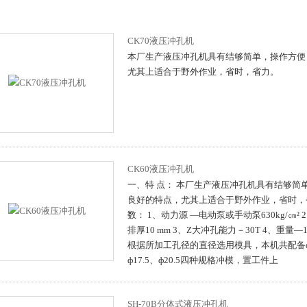
CK70液压冲孔机
本厂生产液压冲孔机具有结够简单，操作方便
尤其上适合于野外作业，省时，省力。
CK60液压冲孔机
一、特 点： 本厂生产液压冲孔机具有结够简
良好的特点，尤其上适合于野外作业，省时，
数： 1、动力源 —电动泵或手动泵630kg/㎝²
排厚10 mm 3、Z大冲孔能力－30T 4、重量—
根据所加工孔径的直径选用模具，本机共配备ф10
ф17.5、ф20.5四种规格冲模，置工件上
SH-70B分体式液压冲孔机