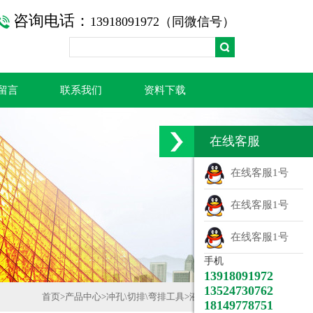
咨询电话：
13918091972（同微信号）
留言
联系我们
资料下载
在线客服
在线客服1号
在线客服1号
在线客服1号
手机
13918091972
13524730762
首页
>
产品中心
>
冲孔\切排\弯排工具
>
液压冲孔机
18149778751