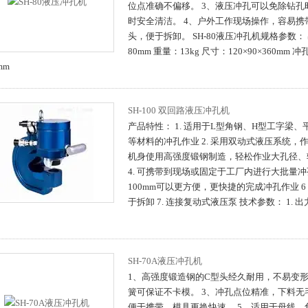
位点准确不偏移。 3、液压冲孔可以免除钻孔
时安全清洁。 4、户外工作现场操作，容易携
头，便于拆卸。 SH-80液压冲孔机规格参数： 
80mm 重量：13kg 尺寸：120×90×360m
mm
SH-100 双回路液压冲孔机
产品特性： 1. 适用于L型角钢、H型工字梁
等材料的冲孔作业 2. 采用双动式液压系统，作
机身使用高强度锻钢制造，轻松作业大孔径、
4. 可携带到现场或固定于工厂内进行大批量冲孔
100mm可以更方便，更快捷的完成冲孔作业 
于拆卸 7. 连接复动式液压泵 技术参数： 1. 出力
SH-70A液压冲孔机
1、高强度锻造钢的C型头经久耐用，不易变形
簧可保证不卡模。 3、冲孔点位精准，下料无
便于携带，模具更换快速。 5、适用于母线，