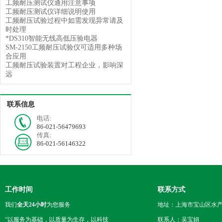
工频耐压测试仪通用注意事项
工频耐压测试仪详细说明使用
工频耐压试验过程中如需发现异常请及
时处理
*DS310智能无线高低压验电器
SM-2150工频耐压试验仪可适用多种场
合应用
工频耐压试验装置对工程企业，影响深
远
联系信息
电话:
86-021-56479693
传真:
86-021-56146322
工作时间
联系方式
我们
全天24小时
为您服务
地址：上海市宝山区水产西
“以服务为基础，以质量为生存，以科技
联系人：吴宝娟