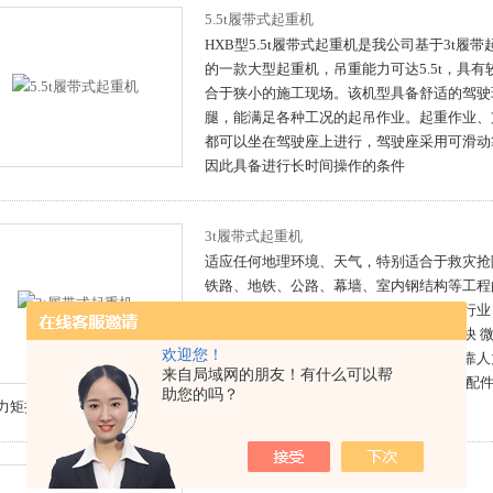
5.5t履带式起重机
HXB型5.5t履带式起重机是我公司基于3t履
的一款大型起重机，吊重能力可达5.5t，具
合于狭小的施工现场。该机型具备舒适的驾驶
腿，能满足各种工况的起吊作业。起重作业、
都可以坐在驾驶座上进行，驾驶座采用可滑动
因此具备进行长时间操作的条件
3t履带式起重机
适应任何地理环境、天气，特别适合于救灾抢
铁路、地铁、公路、幕墙、室内钢结构等工程
更适合于大型物资仓储、大型生产制造等行业
身开关进行操作，作业安全可靠，速度更快 
欢迎您！
吊能力强，告别了在狭窄空间只能仅仅依靠人
来自局域网的朋友！有什么可以帮
高了工作效率又保证了工作的安全性 可选配件
助您的吗？
 力矩控制（选配） 单人
CBF2.5型高起升液压搬运车