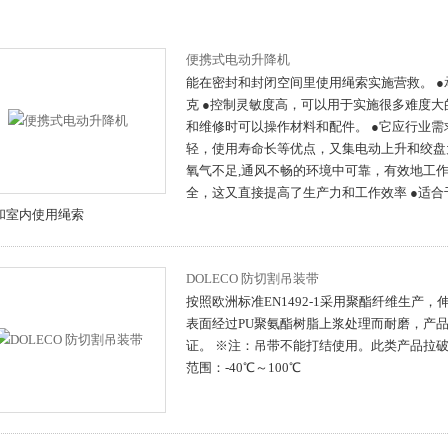
便携式电动升降机
能在密封和封闭空间里使用绳索实施营救。 ●
克 ●控制灵敏度高，可以用于实施很多难度
和维修时可以操作材料和配件。 ●它应行业
轻，使用寿命长等优点，又集电动上升和绞盘
氧气不足,通风不畅的环境中可靠，有效地工
全，这又直接提高了生产力和工作效率 ●适
和室内使用绳索
DOLECO 防切割吊装带
按照欧洲标准EN1492-1采用聚酯纤维生产，
表面经过PU聚氨酯树脂上浆处理而耐磨，产品通
证。 ※注：吊带不能打结使用。此类产品拉破
范围：-40℃～100℃