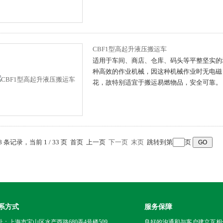
CBF1型高起升液压搬运车
适用于车间、商店、仓库、码头等平整坚实的
种高效的作业机械，因这种机械作业时无电磁
花，故特别适宜于搬运易燃物品，安全可靠。
58 条记录，当前 1 / 33 页 首页 上一页
下一页
末页
跳转到第
页
系方式
服务保障
址：上海市宝山区水产西路680弄4号楼509
良好的沟通和与客户建立互相