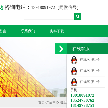
咨询电话：
13918091972（同微信号）
留言
联系我们
资料下载
在线客服
在线客服1号
在线客服1号
在线客服1号
手机
13918091972
13524730762
首页
>
产品中心
>
搬运吊装工具
>
18149778751