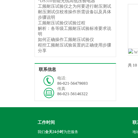
*DS310智能无线高低压验电器
工频耐压试验仪之为何要进行耐压测试
耐压测试仪校准操作所需设备以及具体
步骤说明
工频耐压试验仪试验过程
解析：各等级工频耐压试验标准要求说
明
如何正确操作工频耐压试验仪
程控工频耐压试验装置的正确使用步骤
分享
共 1
联系信息
电话:
86-021-56479693
传真:
86-021-56146322
工作时间
联
我们
全天24小时
为您服务
地