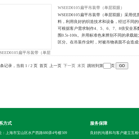
WSEED0105扁平吊装带（单层双眼）
WSEED0105扁平吊装带（单层双眼）采用
料，利用良好的织造技术和设备，经过不同的
可根据客户需求制作4、5、6、7、8倍安全
围0.5t-100t。并用标准色来辨别不同的承
区分。在吊装作业时，对被吊物表面不会造成
0 条记录，当前 1 / 2 页 首页 上一页
下一页
末页
跳转到第
页
系方式
服务保障
址：上海市宝山区水产西路680弄4号楼509
良好的沟通和与客户建立互相