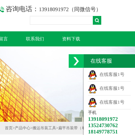
咨询电话：
13918091972（同微信号）
留言
联系我们
资料下载
在线客服
在线客服1号
在线客服1号
在线客服1号
手机
13918091972
13524730762
首页
>
产品中心
>
搬运吊装工具
>
扁平吊装带（单层双眼）
18149778751