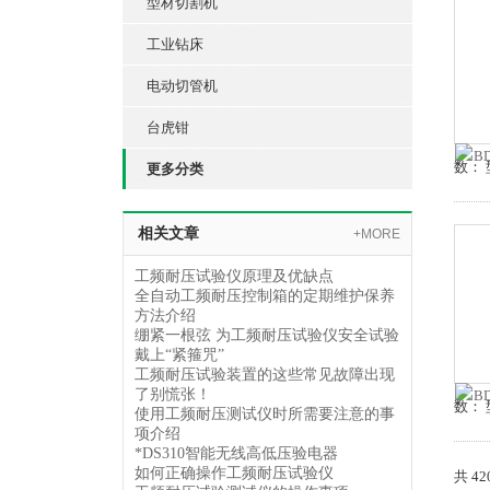
型材切割机
工业钻床
电动切管机
台虎钳
数： 
更多分类
相关文章
+MORE
工频耐压试验仪原理及优缺点
全自动工频耐压控制箱的定期维护保养
方法介绍
绷紧一根弦 为工频耐压试验仪安全试验
戴上“紧箍咒”
工频耐压试验装置的这些常见故障出现
了别慌张！
数： 
使用工频耐压测试仪时所需要注意的事
项介绍
*DS310智能无线高低压验电器
如何正确操作工频耐压试验仪
共 4