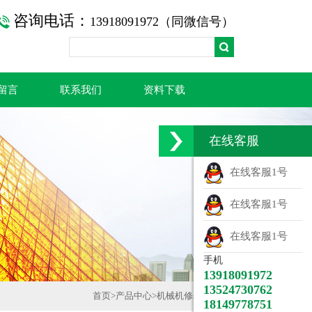
咨询电话：
13918091972（同微信号）
留言
联系我们
资料下载
在线客服
在线客服1号
在线客服1号
在线客服1号
手机
13918091972
13524730762
首页
>
产品中心
>
机械机修工具总汇
>
18149778751