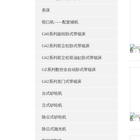
剪床
咬口机——配套辅机
G40系列旋转卧式带锯床
G42系列双立柱卧式带锯床
数： 
G42系列双立柱双油缸卧式带锯床
GZ系列数控全自动卧式带锯床
G42系列龙门式带锯床
台式砂轮机
立式砂轮机
除尘式砂轮机
数： 
除尘式抛光机