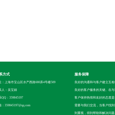
系方式
服务保障
址：上海市宝山区水产西路680弄4号楼509
良好的沟通和与客户建立互相
系人：吴宝娟
良好的客户服务的关键。在与
QQ：359845197
客户保持热情和友好的态度是
：359845197@qq.com
需要与我们交流，当客户找到
到重视，得到帮助和解决问题