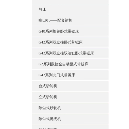
剪床
咬口机——配套辅机
G40系列旋转卧式带锯床
G42系列双立柱卧式带锯床
G42系列双立柱双油缸卧式带锯床
GZ系列数控全自动卧式带锯床
G42系列龙门式带锯床
台式砂轮机
立式砂轮机
除尘式砂轮机
除尘式抛光机