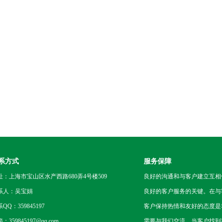
系方式
服务保障
址：上海市宝山区水产西路680弄4号楼509
良好的沟通和与客户建立互相
系人：吴宝娟
良好的客户服务的关键。在与
QQ：359845197
客户保持热情和友好的态度是
：359845197@qq.com
需要与我们交流，当客户找到