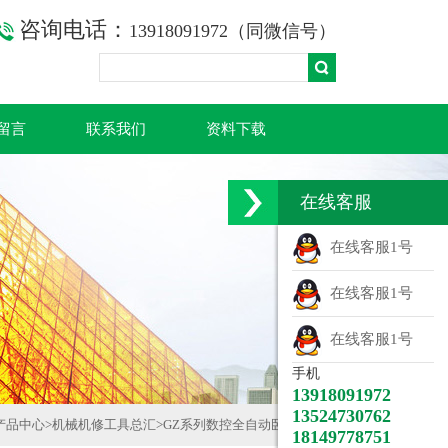
咨询电话：
13918091972（同微信号）
留言
联系我们
资料下载
在线客服
在线客服1号
在线客服1号
在线客服1号
手机
13918091972
13524730762
产品中心
>
机械机修工具总汇
>
GZ系列数控全自动卧式带锯床
18149778751