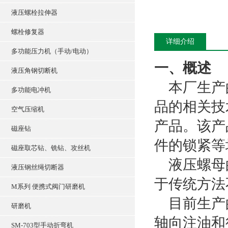
液压螺栓拉伸器
螺栓修复器
详细介绍
多功能压力机（手动/电动）
一、概述
液压角钢切断机
本厂生产的
多功能电冲机
品的相关技
空气压缩机
产品。该产
磁座钻
件的锁紧等
磁座取芯钻、铣钻、攻丝机
液压螺母的
液压钢丝绳切断器
于传统方法
M系列 便携式阀门研磨机
目前生产的
研磨机
轴向注油和径
SM-703型手动折弯机