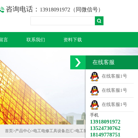
咨询电话：
13918091972（同微信号）
留言
联系我们
资料下载
在线客服
在线客服1号
在线客服1号
在线客服1号
手机
13918091972
13524730762
首页
>
产品中心
>
电工电修工具设备总汇
>
电工凿、橡胶锤
18149778751