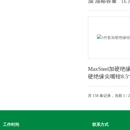
油 油箱容量 （L）
MaxSteel加硬绝
硬绝缘尖嘴钳8.5
共 158 条记录，当前 1 /
工作时间
联系方式