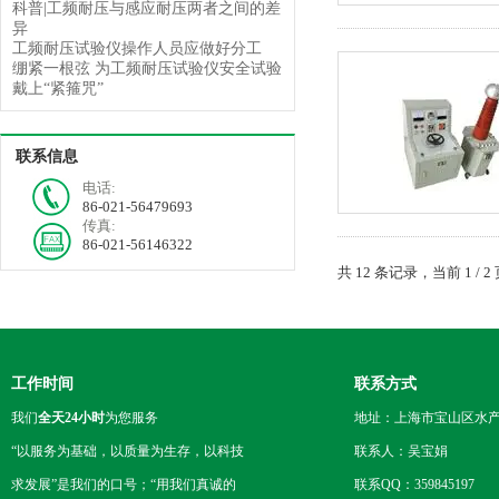
科普|工频耐压与感应耐压两者之间的差
异
工频耐压试验仪操作人员应做好分工
绷紧一根弦 为工频耐压试验仪安全试验
戴上“紧箍咒”
联系信息
电话:
86-021-56479693
传真:
86-021-56146322
共 12 条记录，当前 1 /
工作时间
联系方式
我们
全天24小时
为您服务
地址：上海市宝山区水产西
“以服务为基础，以质量为生存，以科技
联系人：吴宝娟
求发展”是我们的口号；“用我们真诚的
联系QQ：359845197