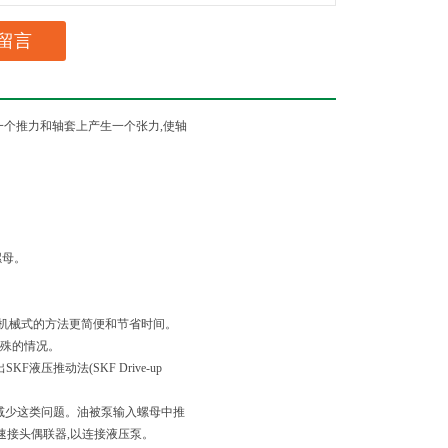
留言
一个推力和轴套上产生一个张力,使轴
螺母。
比机械式的方法更简便和节省时间。
特殊的情况。
推动法(SKF Drive-up
少这类问题。油被泵输入螺母中推
速接头偶联器,以连接液压泵。