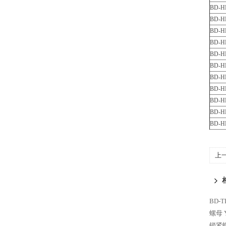
BD-H
BD-H
BD-H
BD-H
BD-H
BD-H
BD-H
BD-H
BD-H
BD-H
BD-H
上
BD-
螺母
锁紧