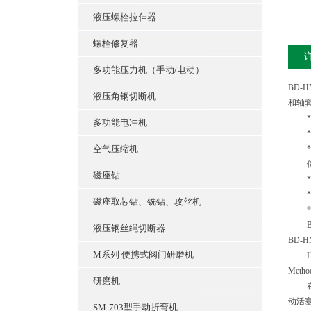
液压螺栓拉伸器
螺栓修复器
多功能压力机（手动/电动）
BD
液压角钢切断机
和轴
*有
多功能电冲机
*压
空气压缩机
*标准
使
磁座钻
*安
*安
磁座取芯钻、铣钻、攻丝机
*拆
BD
液压钢丝绳切断器
BD
M系列 便携式阀门研磨机
HMV
Met
研磨机
在锥
动活
SM-703型手动折弯机