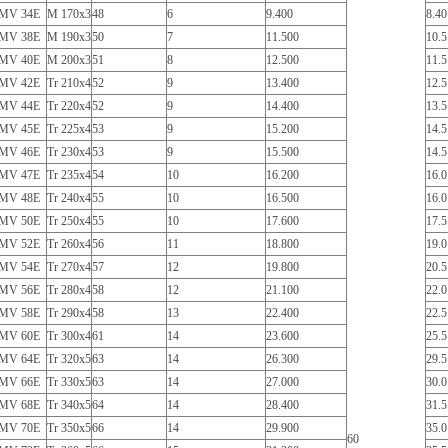
MV 34E
M 170x3
48
6
9.400
8.40
MV 38E
M 190x3
50
7
11.500
10.5
MV 40E
M 200x3
51
8
12.500
11.5
MV 42E
Tr 210x4
52
9
13.400
12.5
MV 44E
Tr 220x4
52
9
14.400
13.5
MV 45E
Tr 225x4
53
9
15.200
14.5
MV 46E
Tr 230x4
53
9
15.500
14.5
MV 47E
Tr 235x4
54
10
16.200
16.0
MV 48E
Tr 240x4
55
10
16.500
16.0
MV 50E
Tr 250x4
55
10
17.600
17.5
MV 52E
Tr 260x4
56
11
18.800
19.0
MV 54E
Tr 270x4
57
12
19.800
20.5
MV 56E
Tr 280x4
58
12
21.100
22.0
MV 58E
Tr 290x4
58
13
22.400
22.5
MV 60E
Tr 300x4
61
14
23.600
25.5
MV 64E
Tr 320x5
63
14
26.300
29.5
MV 66E
Tr 330x5
63
14
27.000
30.0
MV 68E
Tr 340x5
64
14
28.400
31.5
MV 70E
Tr 350x5
66
14
29.900
35.0
60