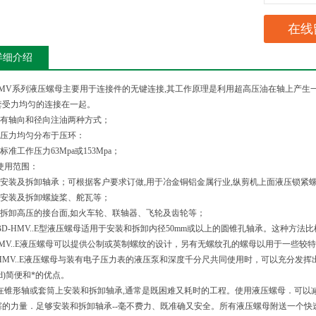
在线
详细介绍
-HMV系列液压螺母主要用于连接件的无键连接,其工作原理是利用超高压油在轴上产生
套受力均匀的连接在一起。
轴向和径向注油两种方式；
力均匀分布于压环：
工作压力63Mpa或153Mpa；
用范围：
装及拆卸轴承；可根据客户要求订做,用于冶金铜铝金属行业,纵剪机上面液压锁紧
装及拆卸螺旋桨、舵瓦等；
卸高压的接台面,如火车轮、联轴器、飞轮及齿轮等；
-HMV..E型液压螺母适用于安装和拆卸内径50mm或以上的圆锥孔轴承。这种方法
-HMV..E液压螺母可以提供公制或英制螺纹的设计，另有无螺纹孔的螺母以用于一些较
..E液压螺母与装有电子压力表的液压泵和深度千分尺共同使用时，可以充分发挥出SKF液压
hod)简便和*的优点。
形轴或套筒上安装和拆卸轴承,通常是既困难又耗时的工程。使用液压螺母．可以减
塞的力量．足够安装和拆卸轴承--毫不费力、既准确又安全。所有液压螺母附送一个快