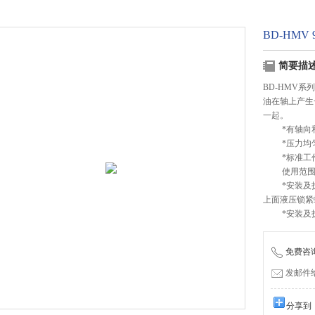
BD-HMV
简要描
BD-HMV
油在轴上产生
一起。
*有轴向和
*压力均匀
*标准工作压力
使用范围
*安装及拆卸
上面液压锁紧
*安装及拆
免费咨询：
发邮件给我
分享到