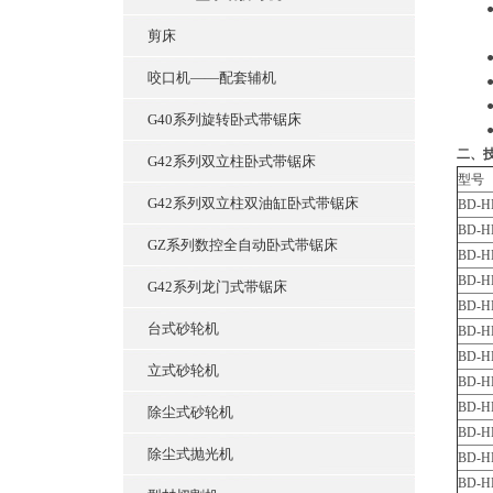
●公制
至HM
剪床
●适
咬口机——配套辅机
●可
●减
G40系列旋转卧式带锯床
●轴
二、
G42系列双立柱卧式带锯床
型号
G42系列双立柱双油缸卧式带锯床
BD-H
BD-H
GZ系列数控全自动卧式带锯床
BD-H
BD-H
G42系列龙门式带锯床
BD-H
台式砂轮机
BD-H
BD-H
立式砂轮机
BD-H
BD-H
除尘式砂轮机
BD-H
除尘式抛光机
BD-H
BD-H