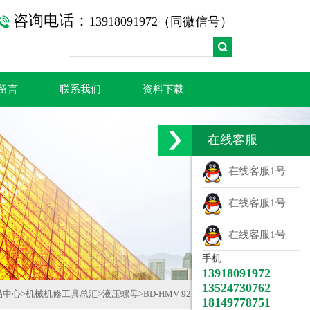
咨询电话：
13918091972（同微信号）
留言
联系我们
资料下载
在线客服
在线客服1号
在线客服1号
在线客服1号
手机
13918091972
13524730762
品中心
>
机械机修工具总汇
>
液压螺母
>
BD-HMV 92E液压螺母
18149778751