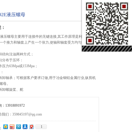
 92E液压螺母
述：
系列液压螺母主要用于连接件的无键连接,其工作原理是利用超高压
一个推力和轴套上产生一个张力,使轴和轴套受力均匀的连接在
径向注油两种方式；
分布于压环：
63Mpa或153Mpa；
：
轴承；可根据客户要求订做,用于冶金铜铝金属行业,纵剪机
螺母。
卸螺旋桨、舵
13918091972
们：359845197@qq.com
1
：