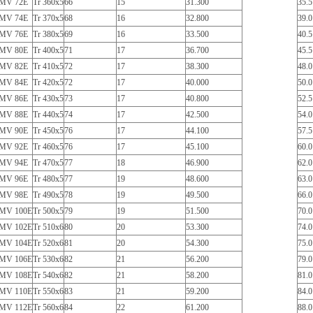
MV 72E
Tr 360x5
66
15
31.300
35.5
MV 74E
Tr 370x5
68
16
32.800
39.0
MV 76E
Tr 380x5
69
16
33.500
40.5
MV 80E
Tr 400x5
71
17
36.700
45.5
MV 82E
Tr 410x5
72
17
38.300
48.0
MV 84E
Tr 420x5
72
17
40.000
50.0
MV 86E
Tr 430x5
73
17
40.800
52.5
MV 88E
Tr 440x5
74
17
42.500
54.0
MV 90E
Tr 450x5
76
17
44.100
57.5
MV 92E
Tr 460x5
76
17
45.100
60.0
MV 94E
Tr 470x5
77
18
46.900
62.0
MV 96E
Tr 480x5
77
19
48.600
63.0
MV 98E
Tr 490x5
78
19
49.500
66.0
MV 100E
Tr 500x5
79
19
51.500
70.0
MV 102E
Tr 510x6
80
20
53.300
74.0
MV 104E
Tr 520x6
81
20
54.300
75.0
MV 106E
Tr 530x6
82
21
56.200
79.0
MV 108E
Tr 540x6
82
21
58.200
81.0
MV 110E
Tr 550x6
83
21
59.200
84.0
MV 112E
Tr 560x6
84
22
61.200
88.0