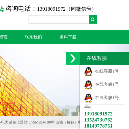
咨询电话：
13918091972（同微信号）
留言
联系我们
资料下载
在线客服
在线客服1号
在线客服1号
在线客服1号
手机
13918091972
13524730762
>
电力试验仪器总汇
>
SMDD-108型 回路（接触）电阻测试仪
18149778751