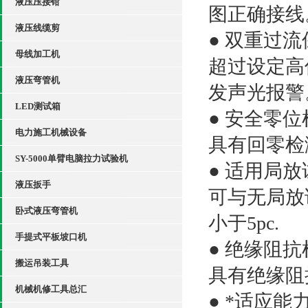
液压压接钳
图正确接线
液压线缆剪
● 双重过
母线加工机
超过设定高
液压弯管机
发声光报警
LED测试箱
● 安全零位
电力施工机械设备
具有回零检
SY-5000单臂电脑拉力试验机
● 适用局放
液压扳手
可与无局放
卧式液压弯管机
小于5pc.
手提式平板坡口机
● 绝缘阻
搬运吊装工具
具有绝缘阻
机械机修工具总汇
● *适应能