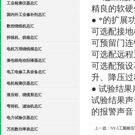
工业检测仪器总汇
精良的软硬
国内外工业修补剂总汇
● *的扩展
数控绕线机总汇
可选配接地
拆线机、烘箱总汇
可预留门连
电机万用绕线模总汇
可选配远程
漆包线电动刮漆器总汇
可选配预设
电工电修工具设备总汇
升、降压过
电机检测仪器总汇
● 试验结
液压钳、绕缆剪总汇
试验结果声
弯排机、滤油机总汇
的报警声音
电力试验仪器总汇
上一篇：
NY-5工频耐
万兆数功率表总汇