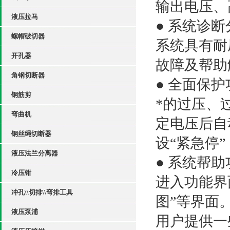
输出电压、
液压拉马
● 系统诊
螺帽破切器
系统具有耐
开孔器
故障及帮助
角钢切断器
● 全面保护
钢筋剪
*的过压、
弯曲机
定电压后自
钢丝绳切断器
设“紧急停
液压法兰分离器
● 系统帮
冷压钳
进入功能界
冲孔\\切排\\弯排工具
图”等界面
液压泵浦
用户提供一