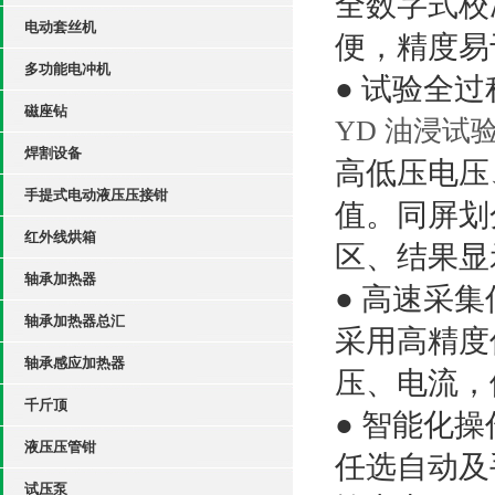
全数字式校
电动套丝机
便，精度易
多功能电冲机
● 试验全
磁座钻
YD 油浸试
焊割设备
高低压电压
手提式电动液压压接钳
值。同屏划
红外线烘箱
区、结果显
轴承加热器
● 高速采集
轴承加热器总汇
采用高精度
轴承感应加热器
压、电流，
千斤顶
● 智能化
液压压管钳
任选自动及
试压泵