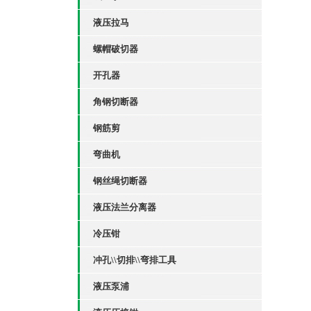
液压拉马
螺帽破切器
开孔器
角钢切断器
钢筋剪
弯曲机
钢丝绳切断器
液压法兰分离器
冷压钳
冲孔\\切排\\弯排工具
液压泵浦