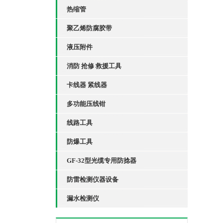
热缩管
聚乙烯防腐胶带
液压附件
消防 抢修 救援工具
卡线器 紧线器
多功能压线钳
线路工具
防爆工具
GF-32型光缆专用防捻器
防雷检测仪器设备
漏水检测仪