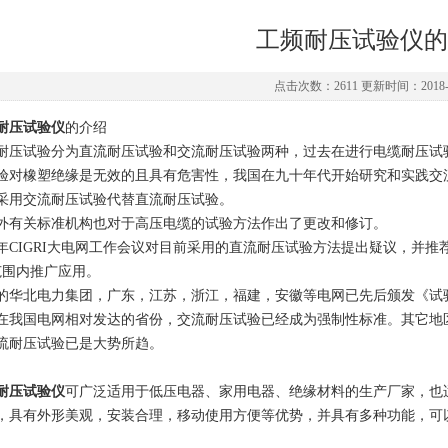
工频耐压试验仪的
点击次数：2611 更新时间：2018-0
耐压试验仪
的介绍
耐压试验分为直流耐压试验和交流耐压试验两种，过去在进行电缆耐压试
验对橡塑绝缘是无效的且具有危害性，我国在九十年代开始研究和实践交
采用交流耐压试验代替直流耐压试验。
外有关标准机构也对于高压电缆的试验方法作出了更改和修订。
97年CIGRI大电网工作会议对目前采用的直流耐压试验方法提出疑议，并推荐
范围内推广应用。
的华北电力集团，广东，江苏，浙江，福建，安徽等电网已先后颁发《试
在我国电网相对发达的省份，交流耐压试验已经成为强制性标准。其它地
流耐压试验已是大势所趋。
耐压试验仪
可广泛适用于低压电器、家用电器、绝缘材料的生产厂家，也
，具有外形美观，安装合理，移动使用方便等优势，并具有多种功能，可