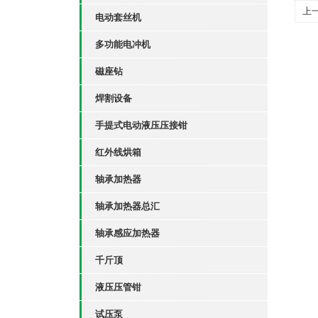
上
电动套丝机
多功能电冲机
磁座钻
焊割设备
手提式电动液压压接钳
红外线烘箱
轴承加热器
轴承加热器总汇
轴承感应加热器
千斤顶
液压压管钳
试压泵