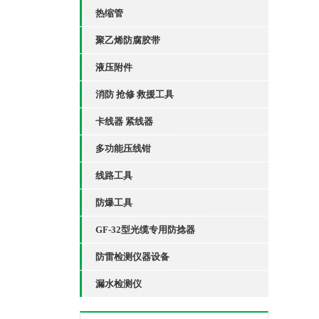
热缩管
聚乙烯防腐胶带
液压附件
消防 抢修 救援工具
卡线器 紧线器
多功能压线钳
线路工具
防爆工具
GF-32型光缆专用防捻器
防雷检测仪器设备
漏水检测仪