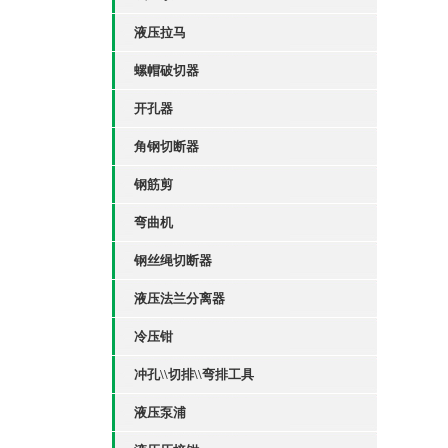
液压拉马
螺帽破切器
开孔器
角钢切断器
钢筋剪
弯曲机
钢丝绳切断器
液压法兰分离器
冷压钳
冲孔\\切排\\弯排工具
液压泵浦