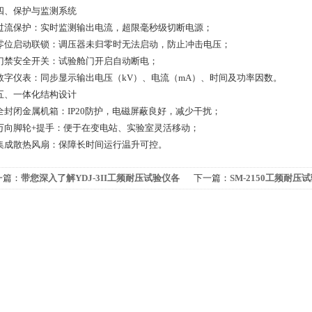
保护与监测系统
保护：实时监测输出电流，超限毫秒级切断电源；
启动联锁：调压器未归零时无法启动，防止冲击电压；
安全开关：试验舱门开启自动断电；
仪表：同步显示输出电压（kV）、电流（mA）、时间及功率因数。
一体化结构设计
闭金属机箱：IP20防护，电磁屏蔽良好，减少干扰；
脚轮+提手：便于在变电站、实验室灵活移动；
散热风扇：保障长时间运行温升可控。
一篇：
带您深入了解YDJ-3II工频耐压试验仪各
下一篇：
SM-2150工频耐
成部件功能特点
养制度分享