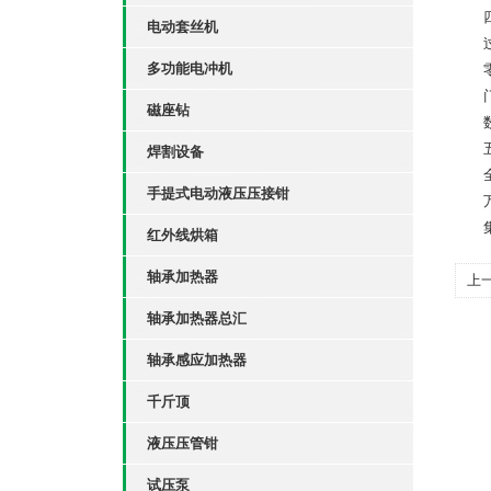
四、
电动套丝机
过流
多功能电冲机
零位
门禁
磁座钻
数字
五、
焊割设备
全封
手提式电动液压压接钳
万向
集成
红外线烘箱
轴承加热器
上
组
轴承加热器总汇
轴承感应加热器
千斤顶
液压压管钳
试压泵