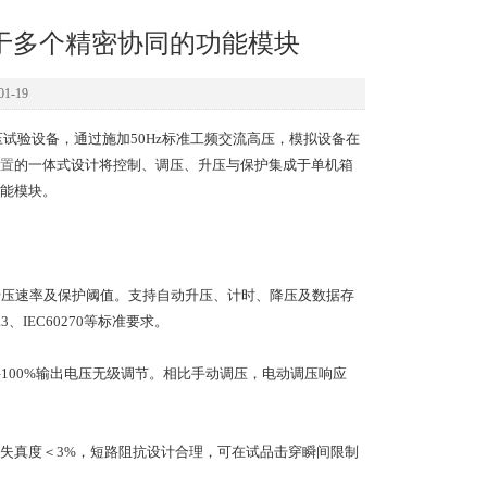
于多个精密协同的功能模块
1-19
验设备，通过施加50Hz标准工频交流高压，模拟设备在
置
的一体式设计将控制、调压、升压与保护集成于单机箱
能模块。
升压速率及保护阈值。支持自动升压、计时、降压及数据存
IEC60270等标准要求。
00%输出电压无级调节。相比手动调压，电动调压响应
真度＜3%，短路阻抗设计合理，可在试品击穿瞬间限制