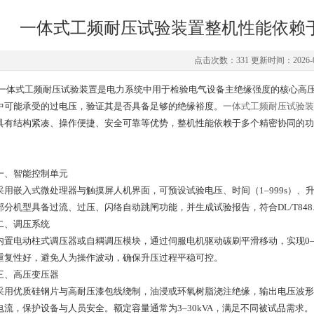
一体式工频耐压试验装置整机性能依赖
点击次数：331 更新时间：2026-0
式工频耐压试验装置是电力系统中用于检验电气设备主绝缘强度的核心高压试
中可能承受的过电压，验证其是否具备足够的绝缘裕度。
一体式工频耐压试验装
具有结构紧凑、操作便捷、安全可靠等优势，整机性能依赖于多个精密协同的功
智能控制单元
嵌入式微处理器与触摸屏人机界面，可预设试验电压、时间（1–999s）、
部分机型具备过流、过压、闪络自动跳闸功能，并生成试验报告，符合DL/T848.3、
、调压系统
电动柱式调压器或自耦调压模块，通过伺服电机驱动碳刷平滑移动，实现0–1
重复性好，避免人为操作波动，确保升压过程平稳可控。
、高压变压器
优质硅钢片与高耐压漆包线绕制，油浸或环氧树脂浇注绝缘，输出电压波形失
电流，保护设备与人员安全。额定容量通常为3–30kVA，满足不同被试品需求。