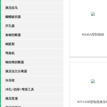
液压拉马
螺帽破切器
开孔器
BX40A型剥线钳
角钢切断器
钢筋剪
弯曲机
钢丝绳切断器
液压法兰分离器
冷压钳
冲孔\\切排\\弯排工具
液压泵浦
WY-510B型电缆液压