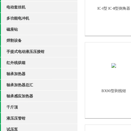
电动套丝机
IC-Ⅰ型 IC-Ⅱ型倒角器
多功能电冲机
磁座钻
焊割设备
手提式电动液压压接钳
红外线烘箱
轴承加热器
轴承加热器总汇
BX90型剥线钳
轴承感应加热器
千斤顶
液压压管钳
试压泵