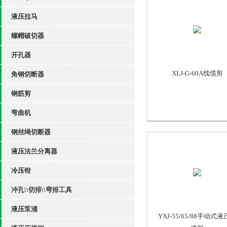
液压拉马
螺帽破切器
开孔器
XLJ-G-60A线缆剪
角钢切断器
钢筋剪
弯曲机
钢丝绳切断器
液压法兰分离器
冷压钳
冲孔\\切排\\弯排工具
液压泵浦
YXJ-55/65/88手动式