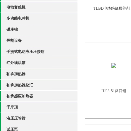
电动套丝机
TLBD电缆绝缘层剥削
多功能电冲机
磁座钻
焊割设备
手提式电动液压压接钳
红外线烘箱
轴承加热器
轴承加热器总汇
HJ03-51斜口钳
轴承感应加热器
千斤顶
液压压管钳
试压泵